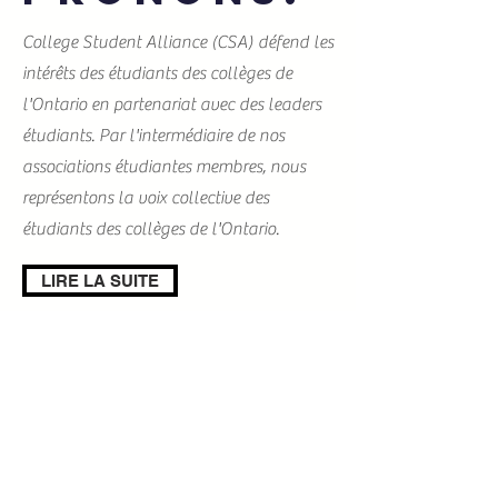
College Student Alliance (CSA) défend les
intérêts des étudiants des collèges de
l'Ontario en partenariat avec des leaders
étudiants. Par l'intermédiaire de nos
associations étudiantes membres, nous
représentons la voix collective des
étudiants des collèges de l'Ontario.
LIRE LA SUITE
Tél :
(416) 340-1212
312, rue Adélaïde Ouest
Bureau 301
Toronto (Ontario) M5V 1R2
8h30 - 16h30, du lundi au vendredi