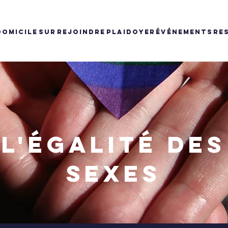
DOMICILE
SUR
REJOINDRE
PLAIDOYER
ÉVÉNEMENTS
RE
L'ÉGALITÉ DES
SEXES