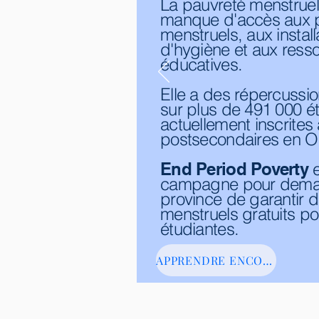
La pauvreté menstruell
manque d'accès aux p
menstruels, aux install
d'hygiène et aux ress
éducatives.
Elle a des répercussi
sur plus de 491 000 é
actuellement inscrites
postsecondaires en On
End Period Poverty
campagne pour deman
province de garantir d
menstruels gratuits po
étudiantes.
APPRENDRE ENCORE PLUS