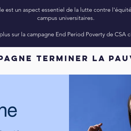
 est un aspect essentiel de la lutte contre l'équité
campus universitaires.
 plus sur la campagne End Period Poverty de CSA c
PAGNE TERMINER LA PAU
ne