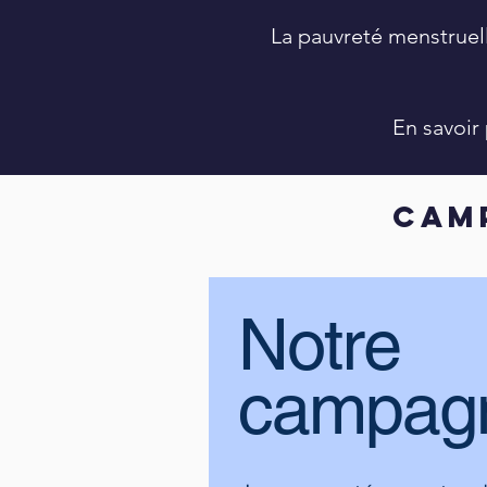
La pauvreté menstruelle
En savoir
CAM
Notre
campag