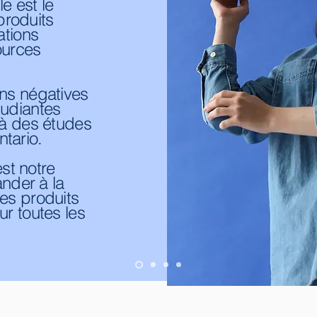
e est le
roduits
ations
ources
ons négatives
tudiantes
 à des études
tario.
est notre
der à la
es produits
ur toutes les