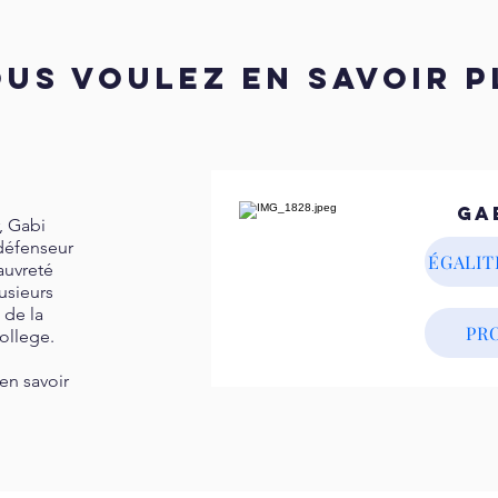
US VOULEZ EN SAVOIR P
Ga
, Gabi
défenseur
ÉGALIT
auvreté
lusieurs
 de la
PR
ollege.
 en savoir