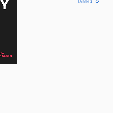
Untitled
E